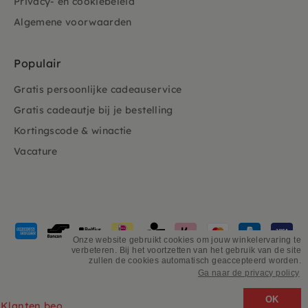
Privacy- en cookiebeleid
Algemene voorwaarden
Populair
Gratis persoonlijke cadeauservice
Gratis cadeautje bij je bestelling
Kortingscode & winactie
Vacature
Geaccepteerde
betaalmethoden
Onze website gebruikt cookies om jouw winkelervaring te
verbeteren. Bij het voortzetten van het gebruik van de site
zullen de cookies automatisch geaccepteerd worden.
Ga naar de privacy policy
©
PSikhouvanjou
OK
Klanten beoordelen ons 4.9/5 gebaseerd op 2931 - recensies.