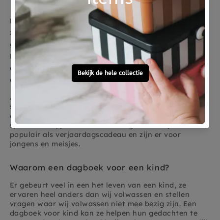
Een
dagboek voor kinderen met een slot en 2 sleuteltjes,
zodat je geheimen echt geheim blijven. De pagina's zijn
gelinieerde en de covers hebben een toffe illustraties.
DJECO lovely paper heeft verschillende mooie
dagboeken ook met magische pennen voor je
allergrootste geheimen.
Alle DJECO dagboeken hebben een slotje met een
sleutel en aantal hebben een magische pen waarmee
een verhaal kan schrijven die alleen jij met een
speciaal lampje lezen kan. De dagboeken zijn heel
populair als verjaardagscadeau en zijn er voor
jongens en meisjes.
Waarom een dagboek voor een kind?
Er gebeurt veel in een het leven van een kind, ze
ervaren heel anders dan wij volwassen en stellen
vragen waar wij volwassen niet mee bezig zijn. Een
dagboek voor kind kan ze helpen hun gedachten te