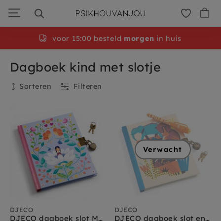
Ga
door
naar
navigatie
Gratis
voor 15:00 besteld
persoonlijke cadeauservice
morgen
in huis
Dagboek kind met slotje
Sorteren
Filteren
Huidige filters
Merken
:
djeco
Verwijder alles
Verwacht
Filteren
DJECO
DJECO
DJECO dagboek slot Marie A5
DJECO dagboek slot en magische pen Owen A5