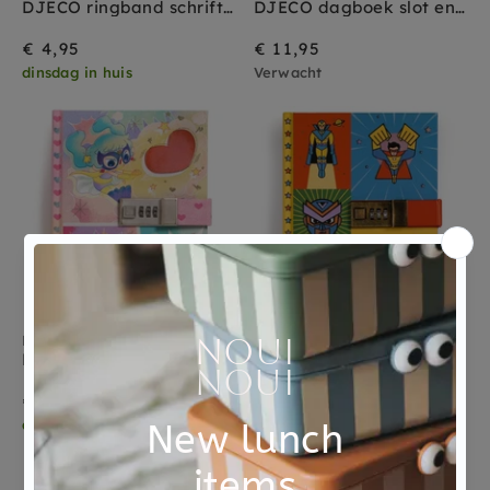
DJECO ringband schrift Judith A5
DJECO dagboek slot en magische pen Kendra A5
€ 4,95
€ 11,95
dinsdag in huis
Verwacht
DJECO
DJECO
DJECO dagboek met cijferslot Lam A5
DJECO dagboek met cijferslot Ben A5
€ 14,95
€ 14,95
dinsdag in huis
dinsdag in huis
Dagboeken kind met slotje