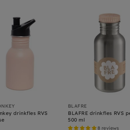
ONKEY
BLAFRE
nkey drinkfles RVS
BLAFRE drinkfles RVS p
se
500 ml
8 reviews