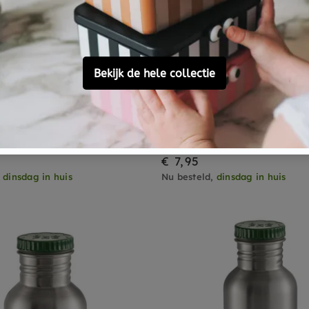
BLAFRE
drinkfles RVS mint 500
BLAFRE drinktuit mint
8 reviews
8 reviews
€ 7,95
,
dinsdag in huis
Nu besteld,
dinsdag in huis