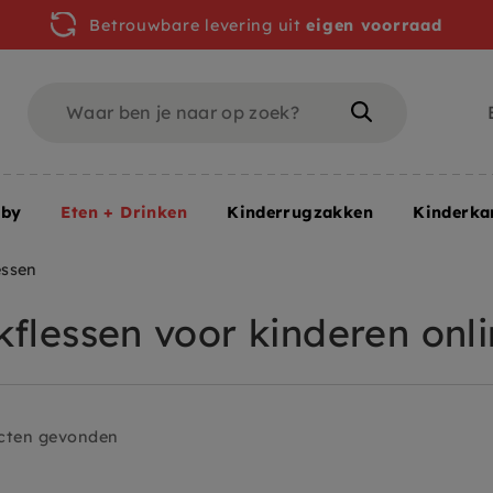
Betrouwbare levering uit
eigen voorraad
Zoeken
Zoeken
aby
Eten + Drinken
Kinderrugzakken
Kinderk
essen
kflessen voor kinderen onl
cten gevonden