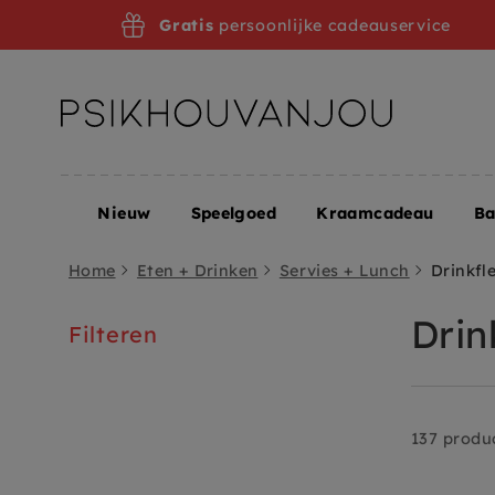
Ga
Gratis
persoonlijke cadeauservice
door
naar
navigatie
Nieuw
Speelgoed
Kraamcadeau
B
Home
Eten + Drinken
Servies + Lunch
Drinkfl
Drin
Filteren
137 produ