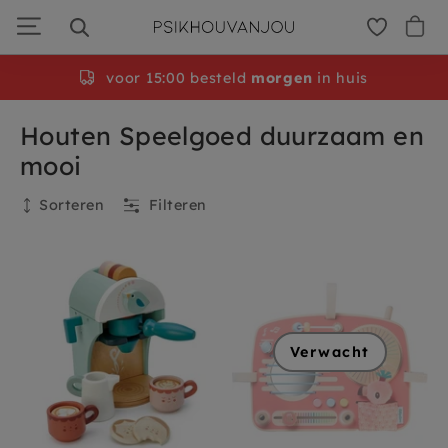
Ga
door
naar
navigatie
Gratis
voor 15:00 besteld
persoonlijke cadeauservice
morgen
in huis
Houten Speelgoed duurzaam en
mooi
Sorteren
Filteren
Filteren
Verwacht