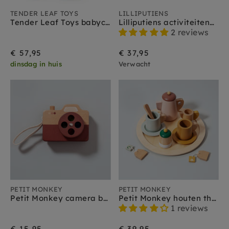
TENDER LEAF TOYS
LILLIPUTIENS
Tender Leaf Toys babyccino maker 3jr+
Lilliputiens activiteitenpaneel Radio 9 m+
2 reviews
€ 57,95
€ 37,95
dinsdag in huis
Verwacht
PETIT MONKEY
PETIT MONKEY
Petit Monkey camera bruin 3jr+
Petit Monkey houten theeservies 3jr+
1 reviews
€ 15,95
€ 39,95