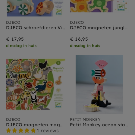
DJECO
DJECO
DJECO schroefdieren Vis'n'Roll 2jr+
DJECO magneten jungle 2 jr+
€ 17,95
€ 16,95
dinsdag in huis
dinsdag in huis
DJECO
PETIT MONKEY
DJECO magneten magnimo 2 jr+
Petit Monkey ocean stacker 3 jr+
1 reviews