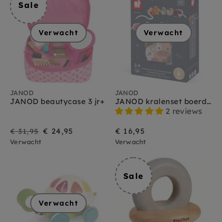
Sale
Verwacht
Verwacht
JANOD
JANOD
JANOD beautycase 3 jr+
JANOD kralenset boerderij 2-4 jr
2 reviews
Sale
Prijs
€ 24,95
€ 16,95
€ 31,95
Verwacht
Verwacht
Sale
Verwacht