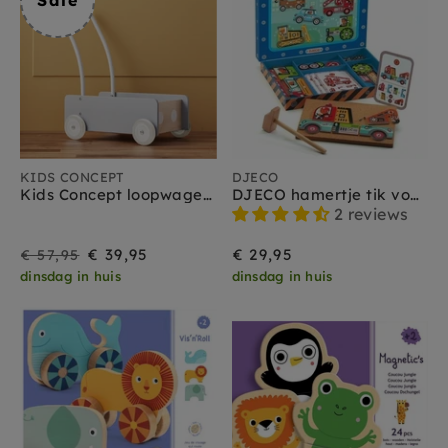
Sale
KIDS CONCEPT
DJECO
Kids Concept loopwagen blauw grijs 12 mnd+
DJECO hamertje tik voertuigen 4 jr+
2 reviews
Sale
Prijs
€ 39,95
€ 29,95
€ 57,95
dinsdag in huis
dinsdag in huis