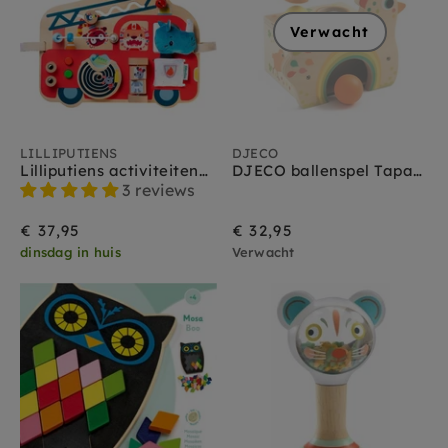
Verwacht
LILLIPUTIENS
DJECO
Lilliputiens activiteitenpaneel Brandweer 9 mnd+
DJECO ballenspel Tapatou 18 mnd+
3 reviews
€ 37,95
€ 32,95
dinsdag in huis
Verwacht