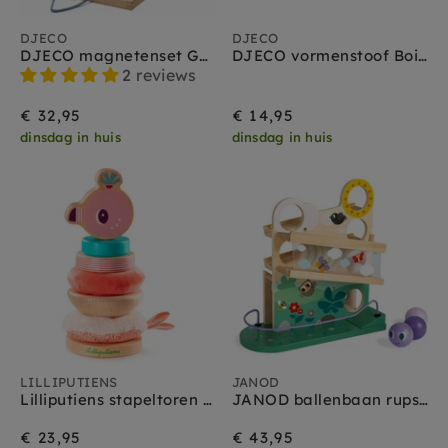
DJECO
DJECO
DJECO magnetenset Geoform 4 jr+
DJECO vormenstoof Boita 18 m+
2 reviews
€ 32,95
€ 14,95
dinsdag in huis
dinsdag in huis
LILLIPUTIENS
JANOD
Lilliputiens stapeltoren flamingo Anais 9 mnd+
JANOD ballenbaan rups 1 jr+
€ 23,95
€ 43,95