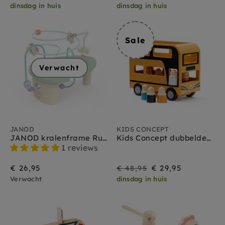
dinsdag in huis
dinsdag in huis
Sale
Verwacht
JANOD
KIDS CONCEPT
JANOD kralenframe Rups & Co 1 jr+
Kids Concept dubbeldekker Aiden 3 jr+
1 reviews
Sale
Prijs
€ 26,95
€ 29,95
€ 48,95
Verwacht
dinsdag in huis