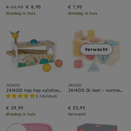
Sale
Prijs
€ 8,95
€ 7,95
€ 10,95
dinsdag in huis
dinsdag in huis
Verwacht
JANOD
JANOD
JANOD tap tap xylofoon 18 mnd+
JANOD Ik leer - vormenstoof 1 jr+
1 reviews
€ 29,95
€ 23,95
dinsdag in huis
Verwacht