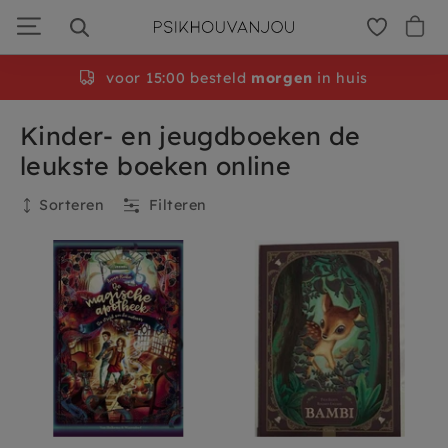
Ga
door
naar
navigatie
voor 15:00 besteld
morgen
in huis
Kinder- en jeugdboeken de
leukste boeken online
Sorteren
Filteren
Huidige filters
Leeftijd
:
Tieners 10 jr+
Verwijder alles
Filteren