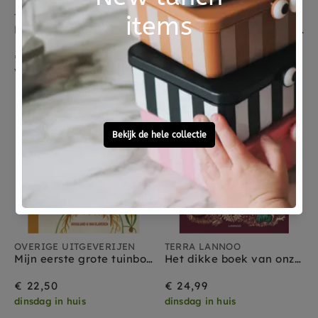
TERRA LANNOO
LEMNISCAAT
Metamorfose 8 jr+
Dierentaal en Plantenpraat 8 jr+
€ 27,99
€ 19,95
Verwacht
dinsdag in huis
OVERIGE UITGEVERIJEN
TERRA LANNOO
Mijn eerste grote tuinboek 6 jr+
Het dikke boek van onze bijzondere natuur 9 jr+
€ 22,50
€ 24,99
dinsdag in huis
dinsdag in huis