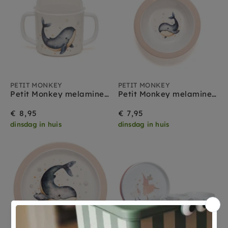
PETIT MONKEY
PETIT MONKEY
Petit Monkey melamine tuitbeker met oren Whale
Petit Monkey melamine bakje Whale
€ 8,95
€ 7,95
dinsdag in huis
dinsdag in huis