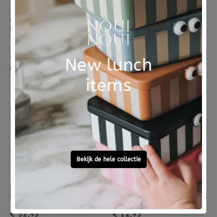
PETIT MONKEY
MOULIN ROTY
Petit Monkey melamine bord Whale
Moulin Roty porseleinen servies Petit école
1 reviews
€ 7,95
€ 34,95
dinsdag in huis
dinsdag in huis
MOULIN ROTY
PETIT MONKEY
Moulin Roty porseleinen servies Après la pluie
Petit Monkey siliconen sippy cup met oren taupe
€ 32,95
€ 12,95