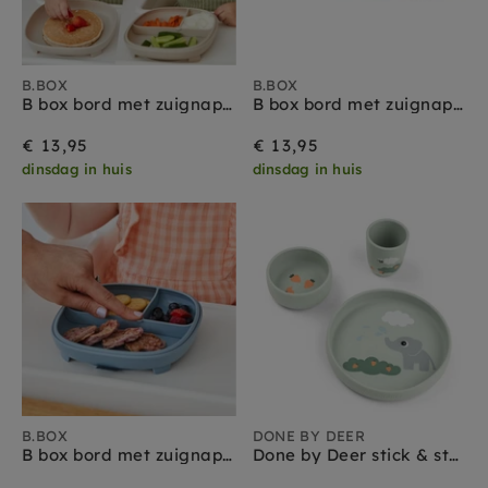
B.BOX
B.BOX
B box bord met zuignap 2 in 1 latte
B box bord met zuignap 2 in 1 sage
€ 13,95
€ 13,95
dinsdag in huis
dinsdag in huis
B.BOX
DONE BY DEER
B box bord met zuignap 2 in 1 ocean
Done by Deer stick & stay babyservies set elphee green