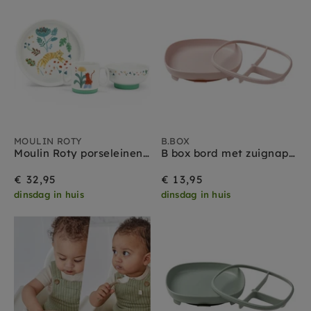
Filteren
MOULIN ROTY
B.BOX
Moulin Roty porseleinen servies La foret Mawa
B box bord met zuignap 2 in 1 blush
€ 32,95
€ 13,95
dinsdag in huis
dinsdag in huis