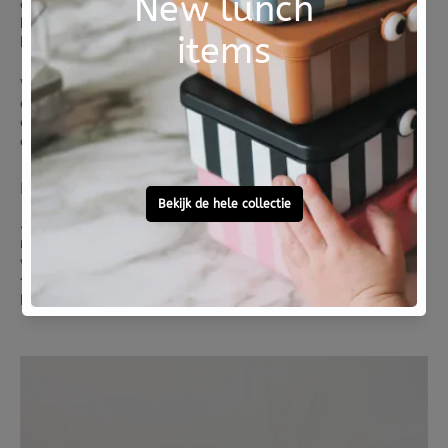
gemaakt van 60 draden waardoor de
haarelastiek
heel zacht
is voor je haar en dit
voorkomt
haarbreuk
.
Wil je je haar los dragen? Draag dan je Kknekki
elastiek om je pols als armbandje. Geef een kknekki
cadeau perfect voor een verjaardag en om elke outfit
af te stylen.
Hoe kun je zien of een Kknekki echt is?
Je kan een echte Kkenkki herkennen
aan de
merknaam in de kraal
. Door de speciale manier
waarop deze kraal verlijmd is, blijft je haar er niet
tussen zitten. Kknekki is geschikt voor ieder type en
blijft perfect zitten.