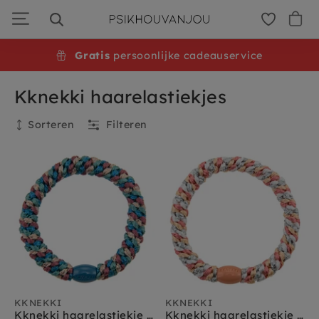
Ga
door
naar
navigatie
Gratis
persoonlijke cadeauservice
Kknekki haarelastiekjes
Sorteren
Filteren
Filteren
KKNEKKI
KKNEKKI
Kknekki haarelastiekje mix petrol blauw glitter
Kknekki haarelastiekje mix roze zilver