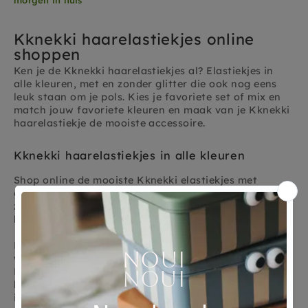
Kknekki haarelastiekjes online
shoppen
Ken je de Kknekki haarelastiekjes al? Elastiekjes in
alle kleuren, met en zonder glitter die ook nog eens
leuk staan om je pols. Kies je favoriete set of mix en
match jouw favoriete kleuren en maak van je Kknekki
haarelastiekje de mooiste accessoire.
Kknekki haarelastiekjes in alle kleuren
Shop online de mooiste Kknekki elastiekjes met
glitter, velvet in de allermooiste kleuren: pastel, beige,
zand en zwart, jouw lievelingskleuren zitten er zeker
bij!
Kknekki haarelastiekjes zijn zacht voor je haar,
waterbestendig en verslappen of rafelen niet.
Hierdoor blijven Kknekki's langer mooi dan gewone
haarelastieken en overleven ze elke zwempartij, zelfs
in zout zeewater en de zon. Elke haarelastiek is