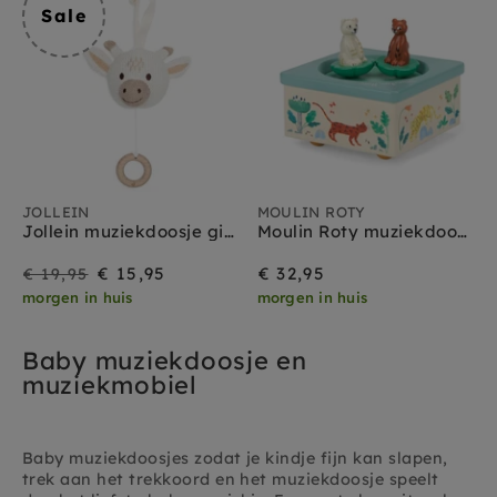
Sale
JOLLEIN
MOULIN ROTY
Jollein muziekdoosje giraffe
Moulin Roty muziekdoos La foret Mawa
Sale
Prijs
€ 15,95
€ 32,95
€ 19,95
morgen in huis
morgen in huis
Baby muziekdoosje en
muziekmobiel
Baby muziekdoosjes zodat je kindje fijn kan slapen,
trek aan het trekkoord en het muziekdoosje speelt