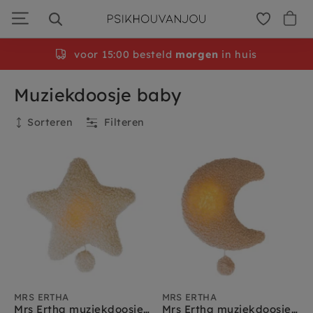
Ga
door
naar
navigatie
voor 15:00 besteld
morgen
in huis
Muziekdoosje baby
Sorteren
Filteren
Filteren
MRS ERTHA
MRS ERTHA
Mrs Ertha muziekdoosje met licht Star
Mrs Ertha muziekdoosje met licht Moon