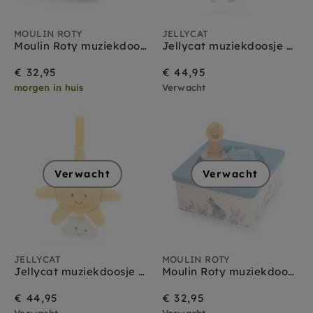
MOULIN ROTY
JELLYCAT
Moulin Roty muziekdoos Après la pluie
Jellycat muziekdoosje Bashful Giraffe
€ 32,95
€ 44,95
morgen in huis
Verwacht
Verwacht
Verwacht
JELLYCAT
MOULIN ROTY
Jellycat muziekdoosje Amuseables Sun
Moulin Roty muziekdoos Baobab
€ 44,95
€ 32,95
Verwacht
Verwacht