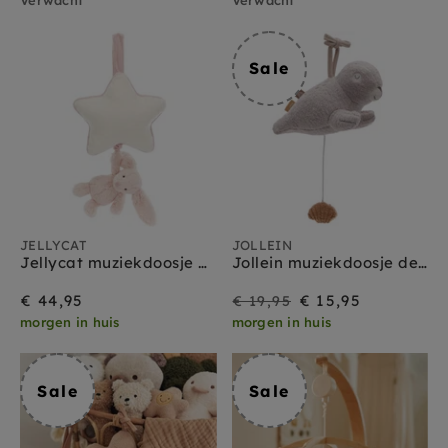
Sale
JELLYCAT
JOLLEIN
Jellycat muziekdoosje Bashful bunny blush
Jollein muziekdoosje deep sea zeehond
Sale
Prijs
€ 44,95
€ 15,95
€ 19,95
morgen in huis
morgen in huis
Sale
Sale