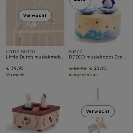
Verwacht
LITTLE DUTCH
DJECO
Little Dutch muziekmobiel Little Farm 0 mnd+
DJECO muziekdoos Ice park 10 mnd+
Sale
Prijs
€ 39,95
€ 21,95
€ 26,95
Verwacht
morgen in huis
Verwacht