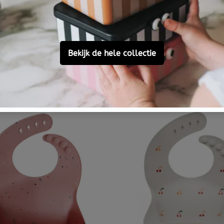
MUSHIE
ilicone slab Lilac
Mushie silicone slab Ra
€ 15,95
besteld,
morgen in huis
Voor 15.00 besteld,
morgen in h