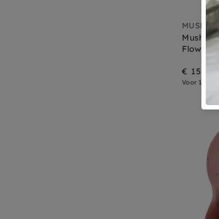
MUSHIE
Mushie s
Flowers
€ 15,95
Voor 15.00 