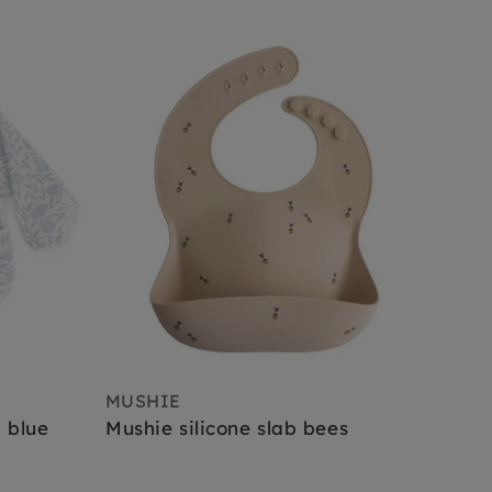
MUSHIE
 blue
Mushie silicone slab bees