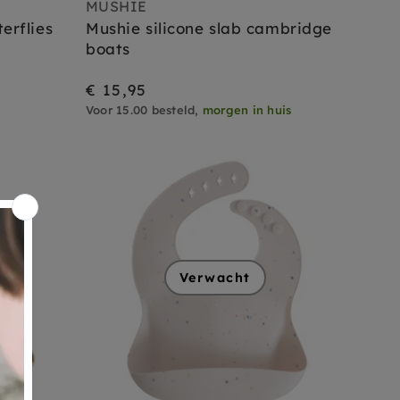
MUSHIE
erflies
Mushie silicone slab cambridge
boats
€ 15,95
Voor 15.00 besteld,
morgen in huis
Verwacht