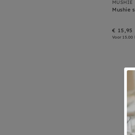
MUSHIE
Mushie s
€ 15,95
Voor 15.00 