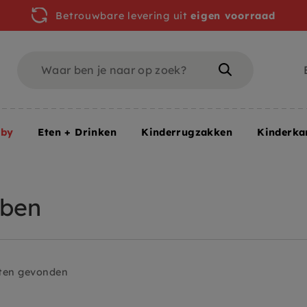
Betrouwbare levering uit
eigen voorraad
Zoeken
Zoeken
aby
Eten + Drinken
Kinderrugzakken
Kinderk
bben
ten gevonden