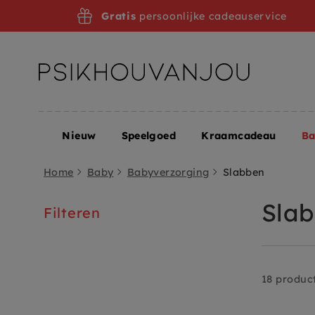
Ga
Gratis
persoonlijke cadeauservice
door
naar
navigatie
Nieuw
Speelgoed
Kraamcadeau
B
Home
Baby
Babyverzorging
Slabben
Sla
Filteren
18 produc