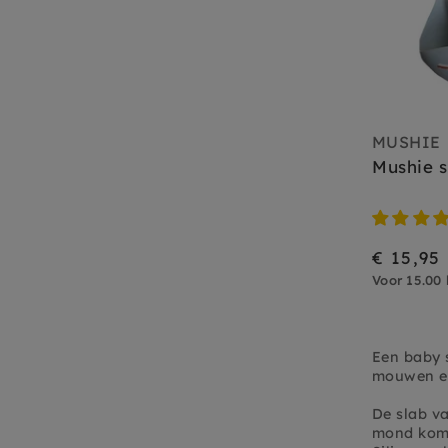
MUSHIE
Mushie s
€ 15,95
Voor 15.00 
Een baby s
mouwen en
De slab v
mond komen