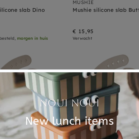
MUSHIE
ilicone slab Dino
Mushie silicone slab Butt
€ 15,95
besteld,
morgen in huis
Verwacht