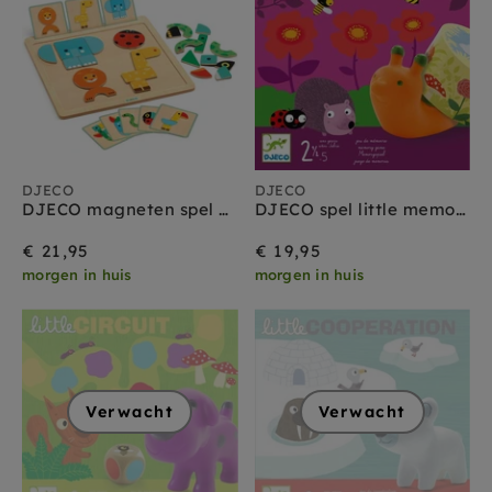
Merken
:
djeco
Verwijder alles
Filteren
DJECO
DJECO
DJECO magneten spel Geo Basic 2 jr+
DJECO spel little memory 2jr+
€ 21,95
€ 19,95
morgen in huis
morgen in huis
Verwacht
Verwacht