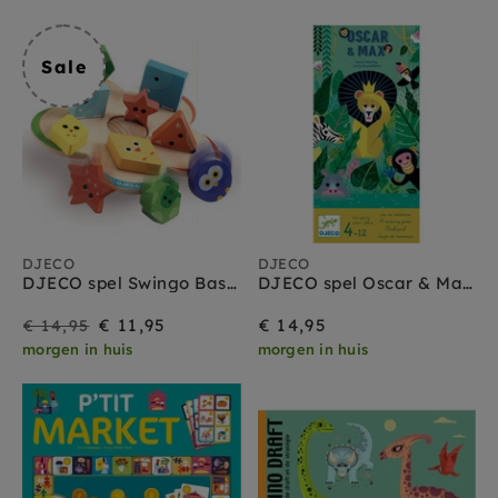
Sale
DJECO
DJECO
DJECO spel Swingo Basic 3jr+
DJECO spel Oscar & Max 4jr+
Sale
Prijs
€ 11,95
€ 14,95
€ 14,95
morgen in huis
morgen in huis