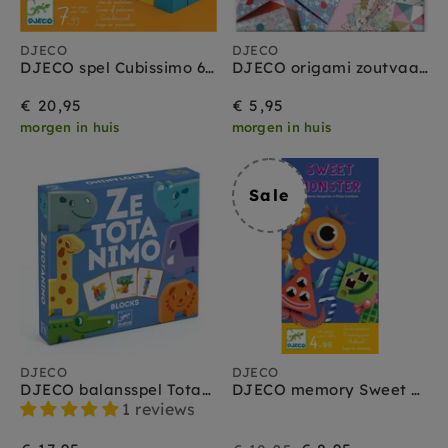
DJECO
DJECO
DJECO spel Cubissimo 6-10 jr
DJECO origami zoutvaatjes sweet 24 stks
€ 20,95
€ 5,95
morgen in huis
morgen in huis
Sale
DJECO
DJECO
DJECO balansspel Totanimo 3 jr+
DJECO memory Sweet monster 4jr+
1 reviews