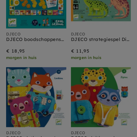
DJECO
DJECO
DJECO boodschappenspel Ptit market 5 jr+
DJECO strategiespel Dino draft 6 jr+
€ 18,95
€ 11,95
morgen in huis
morgen in huis
DJECO
DJECO