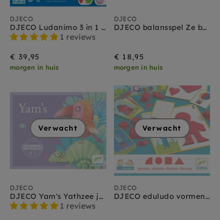
DJECO
DJECO
DJECO Ludanimo 3 in 1 / 3 jr+
DJECO balansspel Ze balanceo 3 jr+
1 reviews
€ 39,95
€ 18,95
morgen in huis
morgen in huis
Verwacht
Verwacht
DJECO
DJECO
DJECO Yam's Yathzee junior 4-8 jr
DJECO eduludo vormen 4 jr+
1 reviews