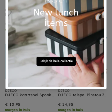
DJECO
DJECO
DJECO slotjes leren lock Basic 3 jr+
DJECO ganzenbord 5-12 jr
€ 19,95
€ 12,95
morgen in huis
morgen in huis
DJECO
DJECO
DJECO kaartspel Spooky boo 8 jr+
DJECO telspel Pinstou 3 jr+
€ 10,95
€ 14,95
morgen in huis
morgen in huis