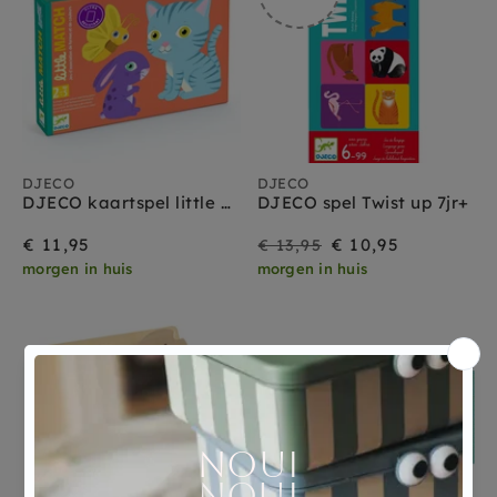
DJECO
DJECO
DJECO kaartspel little Match 2.5jr+
DJECO spel Twist up 7jr+
Sale
Prijs
€ 11,95
€ 10,95
€ 13,95
morgen in huis
morgen in huis