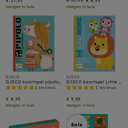
Sale
Prijs
€ 17,95
€ 8,95
€ 10,95
morgen in huis
morgen in huis
DJECO
DJECO
DJECO kaartspel pipolo 5jr+
DJECO kaartspel Little mime 2.5jr+
1 reviews
1 reviews
€ 8,95
€ 9,95
morgen in huis
morgen in huis
Sale