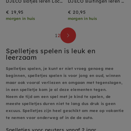
DJECO slotjes leren Locktou 3 jr+
DJECO sluitingen leren Ziptou 3 jr+
€ 19,95
€ 20,95
morgen in huis
morgen in huis
1
2
Spelletjes spelen is leuk en
leerzaam
Spelletjes spelen, je kunt er niet vroeg genoeg mee
beginnen, spelletjes spelen is voor jong en oud, winnen
maar ook vooral verliezen en omgaan met tegenslagen,
in een spelletje kom je al deze elementen tegen.
Neem de tijd om een spel met je kind te spelen, de
meeste spelletjes duren niet te lang dus druk is geen
excuus. Sp
elletjes zijn heel geschikt om mee op vakantie
te nemen voor onderweg of in de de auto.
Spelletjes voor peuters vanaf 2 jaar