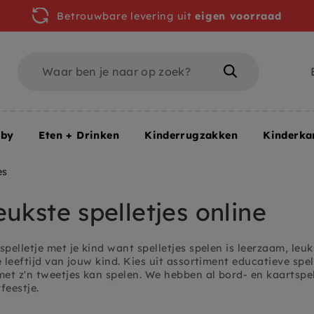
Betrouwbare levering uit
eigen voorraad
Zoeken
Zoeken
aby
Eten + Drinken
Kinderrugzakken
Kinderk
es
eukste spelletjes online
spelletje met je kind want spelletjes spelen is leerzaam, leuk
e leeftijd van jouw kind. Kies uit assortiment educatieve spel
met z'n tweetjes kan spelen. We hebben al bord- en kaartspel
feestje.