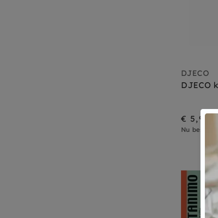
DJECO
DJECO k
€ 5,95
Nu besteld