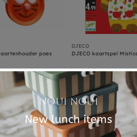
DJECO
aartenhouder poes
DJECO kaartspel Mistica
€ 8,95
,
dinsdag in huis
Nu besteld,
dinsdag in huis