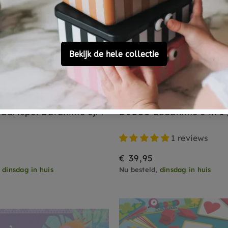
DJECO
aartspel Batanimo 3jr+
DJECO Ludanimo 3 in 1 /
1 reviews
€ 39,95
,
dinsdag in huis
Nu besteld,
dinsdag in huis