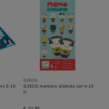
DJECO
rs 5-10
DJECO memory diabolo cat 6-10
jr
€ 10,95