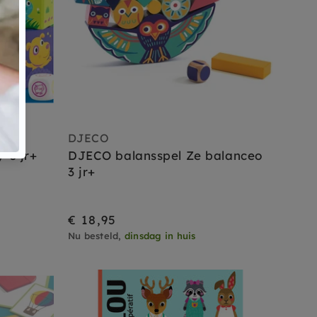
DJECO
 3 jr+
DJECO balansspel Ze balanceo
3 jr+
€ 18,95
Nu besteld,
dinsdag in huis