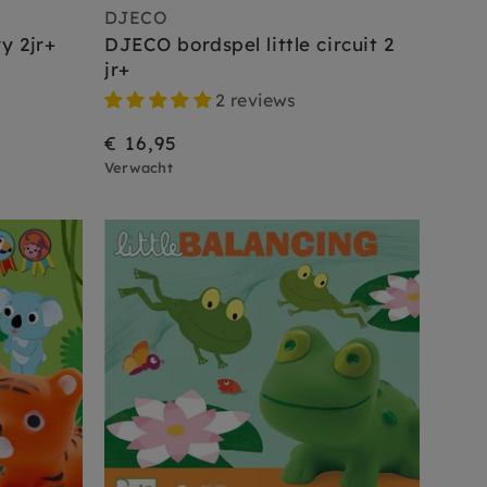
DJECO
y 2jr+
DJECO bordspel little circuit 2
jr+
2 reviews
€ 16,95
Verwacht