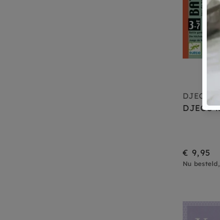
DJECO
DJECO k
€ 9,95
Nu besteld