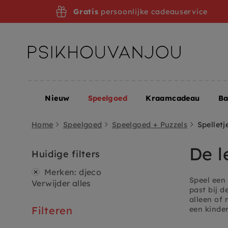
Ga
Gratis
persoonlijke cadeauservice
door
naar
navigatie
Nieuw
Speelgoed
Kraamcadeau
B
Home
Speelgoed
Speelgoed + Puzzels
Spelletj
De l
Huidige filters
Merken
:
djeco
Speel een 
Verwijder alles
past bij d
alleen of 
Filteren
een kinder