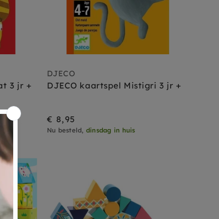
DJECO
t 3 jr +
DJECO kaartspel Mistigri 3 jr +
€ 8,95
Nu besteld,
dinsdag in huis