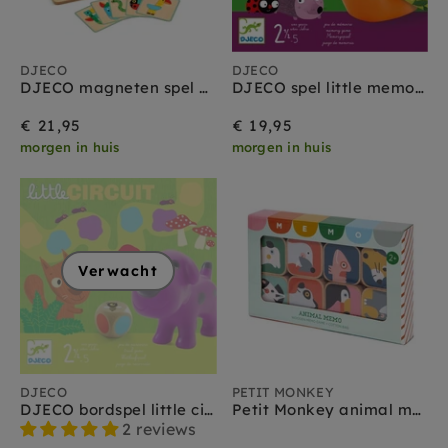
DJECO
DJECO
DJECO magneten spel Geo Basic 2 jr+
DJECO spel little memory 2jr+
€ 21,95
€ 19,95
morgen in huis
morgen in huis
Verwacht
DJECO
PETIT MONKEY
DJECO bordspel little circuit 2 jr+
Petit Monkey animal memo 2 jr+
2 reviews