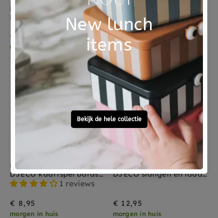
KIDS CONCEPT
DJECO
Kids Concept 4 op een rij 4 jr+
DJECO kaartspel familou 5 jr+
€ 14,95
€ 8,95
morgen in huis
morgen in huis
DJECO
DJECO
DJECO kaartspel batasaurus 5-99 jr
DJECO slangen en ladders 5-10 jr
1 reviews
€ 8,95
€ 12,95
morgen in huis
morgen in huis