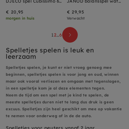
DJECO spel Cubissimo 6-10 jr
JANOD balansspel waterlelie challenge 6 jr+
€ 20,95
€ 29,95
morgen in huis
Verwacht
1
2
…
6
Spelletjes spelen is leuk en
leerzaam
Spelletjes spelen, je kunt er niet vroeg genoeg mee
beginnen, spelletjes spelen is voor jong en oud, winnen
maar ook vooral verliezen en omgaan met tegenslagen,
in een spelletje kom je al deze elementen tegen.
Neem de tijd om een spel met je kind te spelen, de
meeste spelletjes duren niet te lang dus druk is geen
excuus. Sp
elletjes zijn heel geschikt om mee op vakantie
te nemen voor onderweg of in de de auto.
Spelletjes voor peuters vanaf 2 jaar