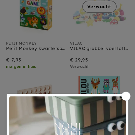
Verwacht
PETIT MONKEY
VILAC
Petit Monkey kwartetspel 4 jr+
VILAC grabbel voel lotto + bingo 4 jr+
€ 7,95
€ 29,95
morgen in huis
Verwacht