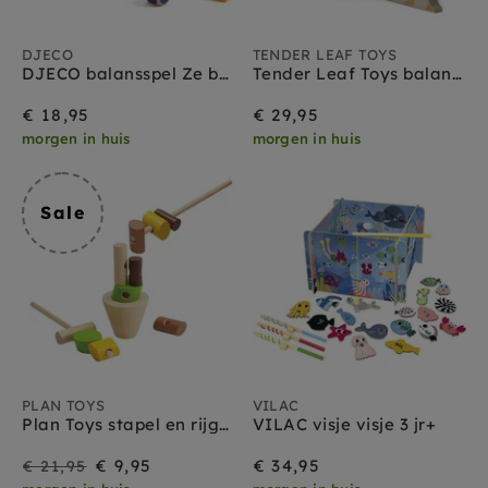
DJECO
TENDER LEAF TOYS
DJECO balansspel Ze balanceo 3 jr+
Tender Leaf Toys balansspel Arctic 3 jr+
€ 18,95
€ 29,95
morgen in huis
morgen in huis
Sale
PLAN TOYS
VILAC
Plan Toys stapel en rijgspel 3 jr+
VILAC visje visje 3 jr+
Sale
Prijs
€ 9,95
€ 34,95
€ 21,95