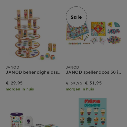
Sale
JANOD
JANOD
JANOD behendigheidsspel Acrobat 5 jr+
JANOD spellendoos 50 in 1 / 5jr+
Sale
Prijs
€ 29,95
€ 31,95
€ 39,95
morgen in huis
morgen in huis