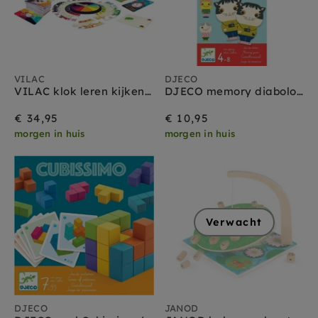
VILAC
DJECO
VILAC klok leren kijken spel 5 jr+
DJECO memory diabolo cat 6-10 jr
€ 34,95
€ 10,95
morgen in huis
morgen in huis
Verwacht
DJECO
JANOD