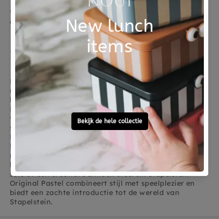
€ 35,00
€ 35,00
dinsdag in huis
Verwacht
Stapelstein Original Pastel
De Stapelstein Original Pastel collectie brengt zachte,
rustgevende kleuren in het spel, ideaal voor jonge
kinderen of voor wie liever rustige tinten gebruikt. De
Pastel stenen stimuleren beweging, balans en
verbeelding, terwijl ze er prachtig uitzien in de
speelkamer of tuin. Net als de Classic serie zijn de
Pastel stenen gemaakt van duurzaam, recyclebaar
EPP-schuim, waterbestendig en eenvoudig schoon te
maken. Kinderen kunnen spannende parcours
bouwen, combinaties maken met andere Stapelstein-
sets of een creatieve zithoek creëren. Stapelstein
Original Pastel combineert stijl met speelplezier en
biedt een zachte introductie tot de wereld van
Stapelstein.